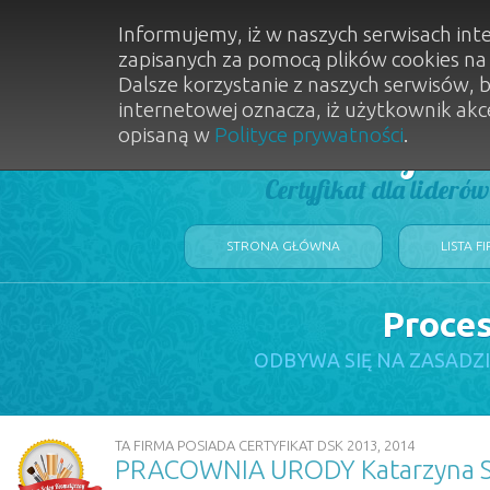
Informujemy, iż w naszych serwisach int
zapisanych za pomocą plików cookies n
Dalsze korzystanie z naszych serwisów, 
internetowej oznacza, iż użytkownik akc
opisaną w
Polityce prywatności
.
Dobry Sal
Certyfikat dla lideró
STRONA GŁÓWNA
LISTA F
Proces
ODBYWA SIĘ NA ZASADZ
TA FIRMA POSIADA CERTYFIKAT DSK 2013, 2014
PRACOWNIA URODY Katarzyna S