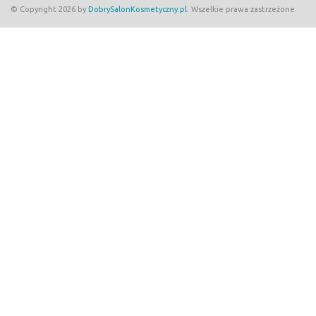
© Copyright 2026 by
DobrySalonKosmetyczny.pl
. Wszelkie prawa zastrzeżone.