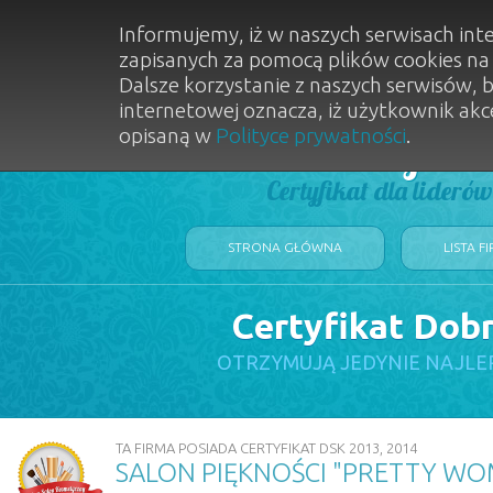
Informujemy, iż w naszych serwisach int
zapisanych za pomocą plików cookies n
Dalsze korzystanie z naszych serwisów, 
internetowej oznacza, iż użytkownik akc
opisaną w
Polityce prywatności
.
Dobry Sal
Certyfikat dla lideró
STRONA GŁÓWNA
LISTA F
Certyfikat Dob
OTRZYMUJĄ JEDYNIE NAJLE
TA FIRMA POSIADA CERTYFIKAT DSK 2013, 2014
SALON PIĘKNOŚCI "PRETTY W