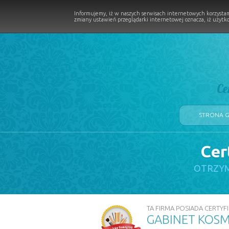
Informujemy, iż w naszych serwisach internetowych korzystam
zmiany ustawień przeglądarki internetowej oznacza, iż użytko
Ce
STRONA 
Cer
LOGII W PROCESIE
OTRZYM
TA FIRMA POSIADA CERTYFI
GABINET KOSM