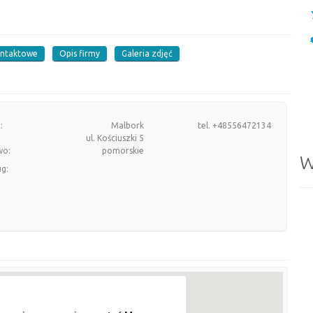
ontaktowe
Opis firmy
Galeria zdjęć
:
Malbork
tel. +48556472134
ul. Kościuszki 5
wo:
pomorskie
W
ug: