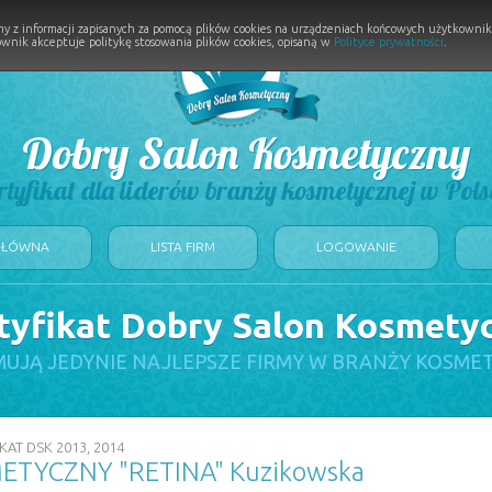
y z informacji zapisanych za pomocą plików cookies na urządzeniach końcowych użytkownikó
wnik akceptuje politykę stosowania plików cookies, opisaną w
Polityce prywatności
.
Dobry Salon Kosmetyczny
rtyfikat dla liderów branży kosmetycznej w Pols
GŁÓWNA
LISTA FIRM
LOGOWANIE
tyfikat Dobry Salon Kosmety
UJĄ JEDYNIE NAJLEPSZE FIRMY W BRANŻY KOSME
KAT DSK 2013, 2014
ETYCZNY "RETINA" Kuzikowska