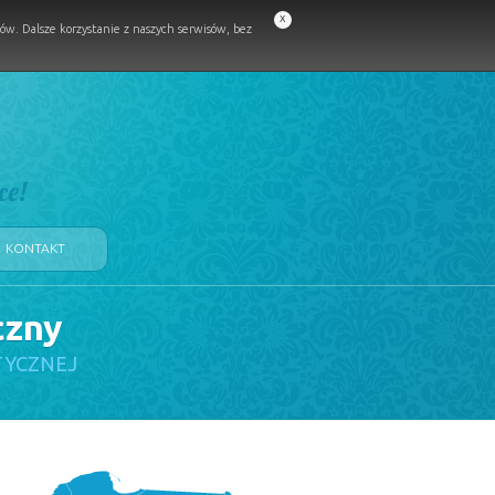
x
w. Dalsze korzystanie z naszych serwisów, bez
ce!
KONTAKT
czny
TYCZNEJ