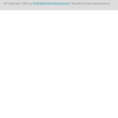
© Copyright 2026 by
DobrySalonKosmetyczny.pl
. Wszelkie prawa zastrzeżone.