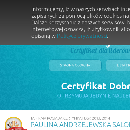
Informujemy, iż w naszych serwisach int
zapisanych za pomocą plików cookies n
Dalsze korzystanie z naszych serwisów, 
internetowej oznacza, iż użytkownik akc
opisaną w
Polityce prywatności
.
Dobry Sal
Certyfikat dla lideró
STRONA GŁÓWNA
LISTA F
Certyfikat Dob
OTRZYMUJĄ JEDYNIE NAJLE
TA FIRMA POSIADA CERTYFIKAT DSK 2013, 2014
PAULINA ANDRZEJEWSKA SALON