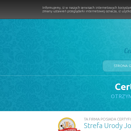
Informujemy, iż w naszych serwisach internetowych korzystam
zmiany ustawień przeglądarki internetowej oznacza, iż użytko
Ce
STRONA 
Cer
LOGII W PROCESIE
OTRZYM
TA FIRMA POSIADA CERTYFI
Strefa Urody 