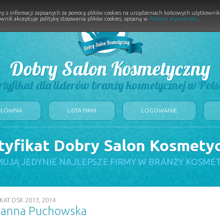
y z informacji zapisanych za pomocą plików cookies na urządzeniach końcowych użytkownikó
wnik akceptuje politykę stosowania plików cookies, opisaną w
Polityce prywatności
.
Dobry Salon Kosmetyczny
rtyfikat dla liderów branży kosmetycznej w Pols
GŁÓWNA
LISTA FIRM
LOGOWANIE
tyfikat Dobry Salon Kosmety
UJĄ JEDYNIE NAJLEPSZE FIRMY W BRANŻY KOSME
KAT DSK 2013, 2014
Joanna Puchowska