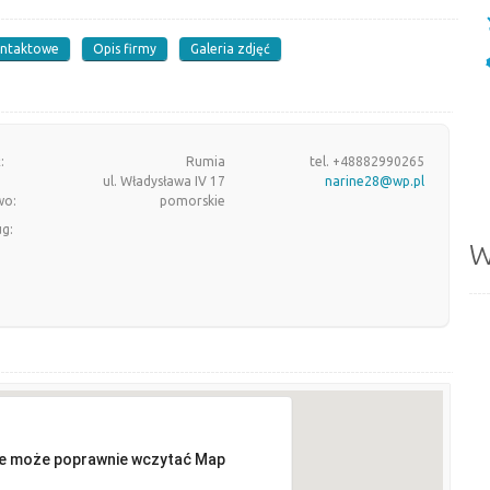
ontaktowe
Opis firmy
Galeria zdjęć
:
Rumia
tel. +48882990265
ul. Władysława IV 17
narine28@wp.pl
wo:
pomorskie
ug:
W
ie może poprawnie wczytać Map