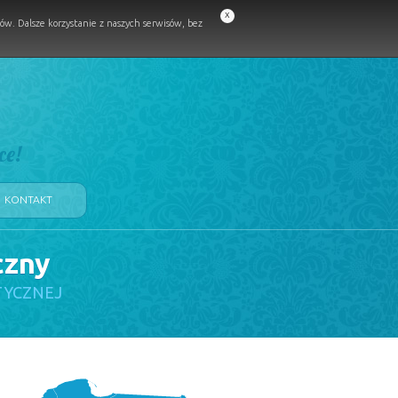
x
w. Dalsze korzystanie z naszych serwisów, bez
ce!
KONTAKT
czny
TYCZNEJ