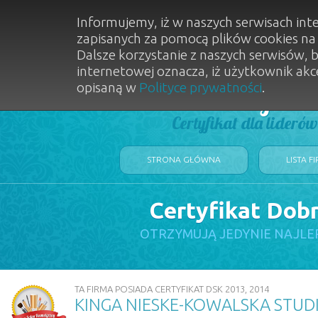
Informujemy, iż w naszych serwisach int
zapisanych za pomocą plików cookies n
Dalsze korzystanie z naszych serwisów, 
internetowej oznacza, iż użytkownik akc
opisaną w
Polityce prywatności
.
Dobry Sal
Certyfikat dla lideró
STRONA GŁÓWNA
LISTA F
Certyfikat Dob
OTRZYMUJĄ JEDYNIE NAJLE
TA FIRMA POSIADA CERTYFIKAT DSK 2013, 2014
KINGA NIESKE-KOWALSKA STUDI