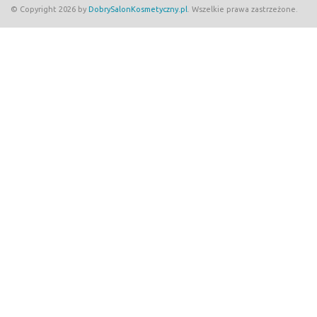
© Copyright 2026 by
DobrySalonKosmetyczny.pl
. Wszelkie prawa zastrzeżone.