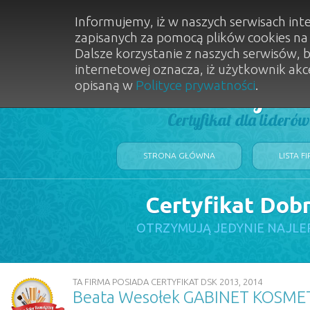
Informujemy, iż w naszych serwisach int
zapisanych za pomocą plików cookies n
Dalsze korzystanie z naszych serwisów, 
internetowej oznacza, iż użytkownik akc
opisaną w
Polityce prywatności
.
Dobry Sal
Certyfikat dla lideró
STRONA GŁÓWNA
LISTA F
Certyfikat Dob
OTRZYMUJĄ JEDYNIE NAJLE
TA FIRMA POSIADA CERTYFIKAT DSK 2013, 2014
Beata Wesołek GABINET KOSM