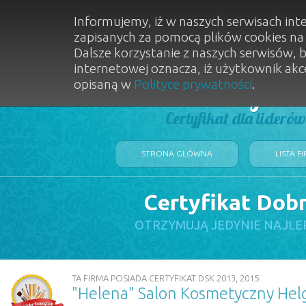
Informujemy, iż w naszych serwisach int
zapisanych za pomocą plików cookies n
Dalsze korzystanie z naszych serwisów, 
internetowej oznacza, iż użytkownik akc
opisaną w
Polityce prywatności
.
Dobry Sal
Certyfikat dla lideró
STRONA GŁÓWNA
LISTA F
Certyfikat Dob
OTRZYMUJĄ JEDYNIE NAJLE
TA FIRMA POSIADA CERTYFIKAT DSK 2013, 2015
"Helena" Salon Kosmetyczny Hel