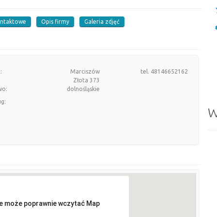
ontaktowe
Opis firmy
Galeria zdjęć
:
Marciszów
tel. 48146652162
Złota 373
wo:
dolnośląskie
ug:
W
ie może poprawnie wczytać Map