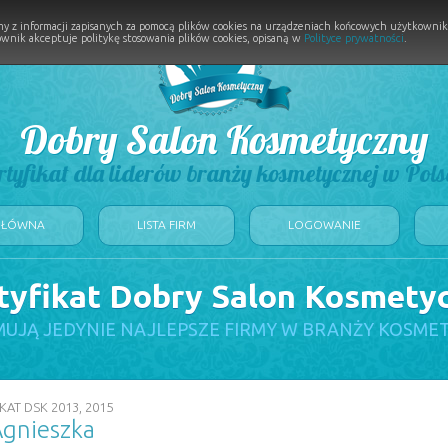
y z informacji zapisanych za pomocą plików cookies na urządzeniach końcowych użytkownikó
wnik akceptuje politykę stosowania plików cookies, opisaną w
Polityce prywatności
.
Dobry Salon Kosmetyczny
rtyfikat dla liderów branży kosmetycznej w Pols
GŁÓWNA
LISTA FIRM
LOGOWANIE
tyfikat Dobry Salon Kosmety
UJĄ JEDYNIE NAJLEPSZE FIRMY W BRANŻY KOSME
KAT DSK 2013, 2015
Agnieszka