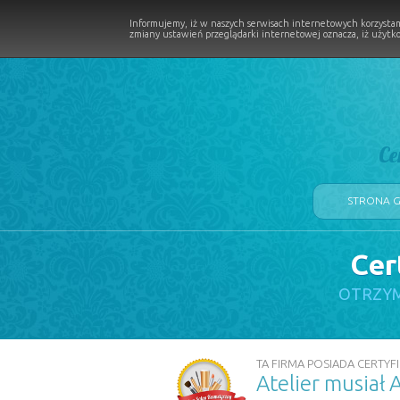
Informujemy, iż w naszych serwisach internetowych korzystam
zmiany ustawień przeglądarki internetowej oznacza, iż użytko
Ce
STRONA 
Cer
LOGII W PROCESIE
OTRZYM
TA FIRMA POSIADA CERTYFI
Atelier musiał 