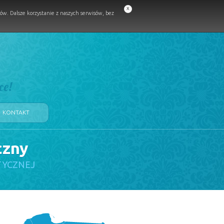
x
w. Dalsze korzystanie z naszych serwisów, bez
ce!
KONTAKT
czny
TYCZNEJ