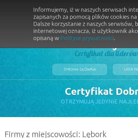
Informujemy, iż w naszych serwisach int
zapisanych za pomocą plików cookies n
Dalsze korzystanie z naszych serwisów, 
internetowej oznacza, iż użytkownik akc
opisaną w
Polityce prywatności
.
Dobry Sal
Certyfikat dla lideró
STRONA GŁÓWNA
LISTA F
Certyfikat Dob
OTRZYMUJĄ JEDYNIE NAJLE
Firmy z miejscowości: Lębork