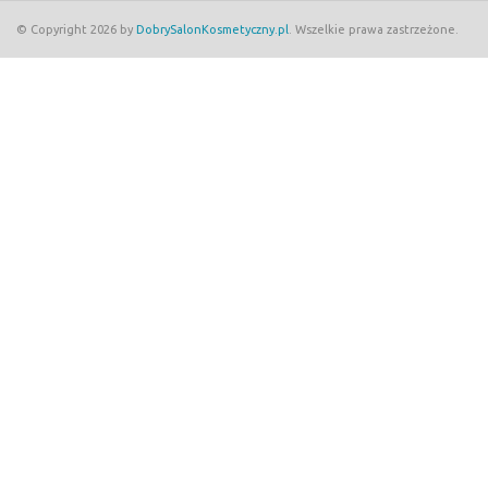
© Copyright 2026 by
DobrySalonKosmetyczny.pl
. Wszelkie prawa zastrzeżone.