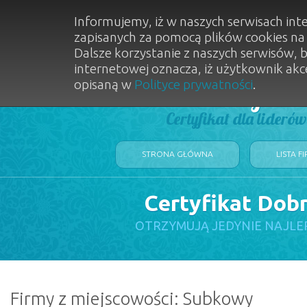
Informujemy, iż w naszych serwisach int
zapisanych za pomocą plików cookies n
Dalsze korzystanie z naszych serwisów, 
internetowej oznacza, iż użytkownik akc
opisaną w
Polityce prywatności
.
Dobry Sal
Certyfikat dla lideró
STRONA GŁÓWNA
LISTA F
Certyfikat Dob
OTRZYMUJĄ JEDYNIE NAJLE
Firmy z miejscowości: Subkowy