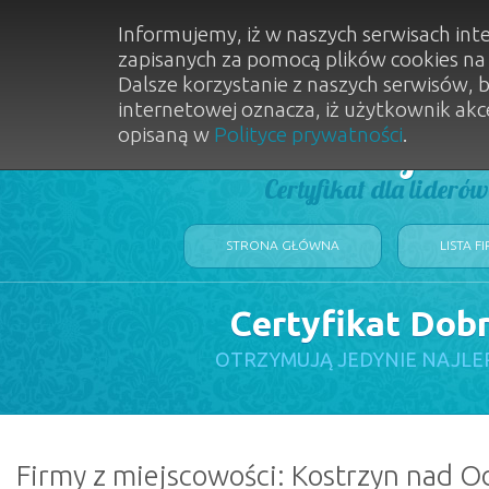
Informujemy, iż w naszych serwisach int
zapisanych za pomocą plików cookies n
Dalsze korzystanie z naszych serwisów, 
internetowej oznacza, iż użytkownik akc
opisaną w
Polityce prywatności
.
Dobry Sal
Certyfikat dla lideró
STRONA GŁÓWNA
LISTA F
Certyfikat Dob
OTRZYMUJĄ JEDYNIE NAJLE
Firmy z miejscowości: Kostrzyn nad O