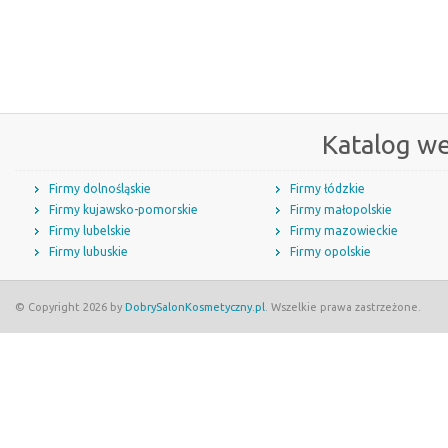
Katalog w
Firmy dolnośląskie
Firmy łódzkie
Firmy kujawsko-pomorskie
Firmy małopolskie
Firmy lubelskie
Firmy mazowieckie
Firmy lubuskie
Firmy opolskie
© Copyright 2026 by
DobrySalonKosmetyczny.pl
. Wszelkie prawa zastrzeżone.