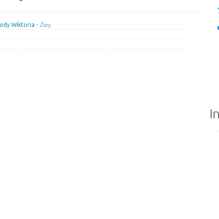
ody Wiktoria -
Żary
I