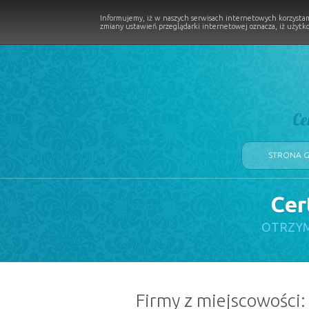
Informujemy, iż w naszych serwisach internetowych korzystam
zmiany ustawień przeglądarki internetowej oznacza, iż użytko
Ce
STRONA 
Cer
LOGII W PROCESIE
OTRZYM
Firmy z miejscowości: