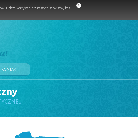
x
w. Dalsze korzystanie z naszych serwisów, bez
ce!
KONTAKT
czny
TYCZNEJ