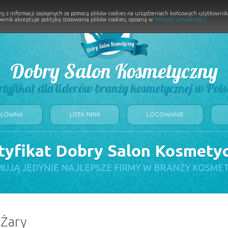
y z informacji zapisanych za pomocą plików cookies na urządzeniach końcowych użytkownikó
wnik akceptuje politykę stosowania plików cookies, opisaną w
Polityce prywatności
.
Dobry Salon Kosmetyczny
rtyfikat dla liderów branży kosmetycznej w Pols
GŁÓWNA
LISTA FIRM
LOGOWANIE
tyfikat Dobry Salon Kosmety
UJĄ JEDYNIE NAJLEPSZE FIRMY W BRANŻY KOSME
 Żary