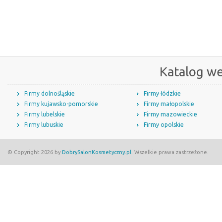
Katalog w
Firmy dolnośląskie
Firmy łódzkie
Firmy kujawsko-pomorskie
Firmy małopolskie
Firmy lubelskie
Firmy mazowieckie
Firmy lubuskie
Firmy opolskie
© Copyright 2026 by
DobrySalonKosmetyczny.pl
. Wszelkie prawa zastrzeżone.