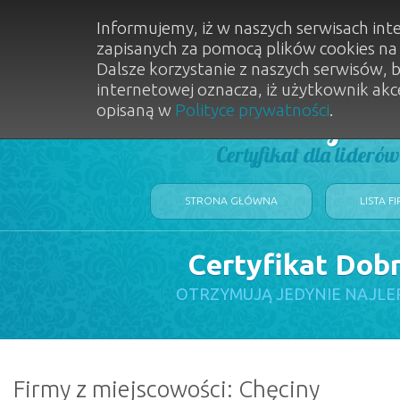
Informujemy, iż w naszych serwisach int
zapisanych za pomocą plików cookies n
Dalsze korzystanie z naszych serwisów, 
internetowej oznacza, iż użytkownik akc
opisaną w
Polityce prywatności
.
Dobry Sal
Certyfikat dla lideró
STRONA GŁÓWNA
LISTA F
Certyfikat Dob
OTRZYMUJĄ JEDYNIE NAJLE
Firmy z miejscowości: Chęciny