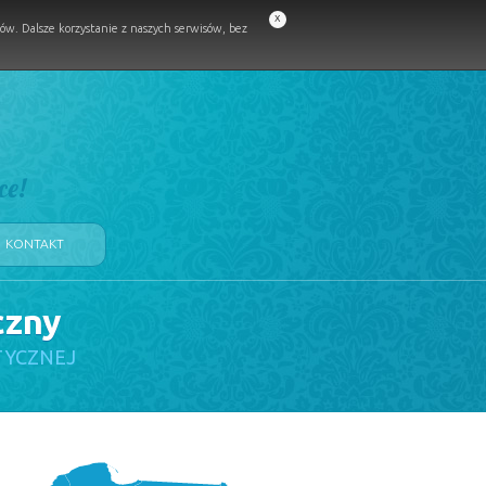
x
w. Dalsze korzystanie z naszych serwisów, bez
ce!
KONTAKT
czny
TYCZNEJ