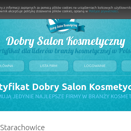
y z informacji zapisanych za pomocą plików cookies na urządzeniach końcowych użytkownikó
wnik akceptuje politykę stosowania plików cookies, opisaną w
Polityce prywatności
.
Dobry Salon Kosmetyczny
rtyfikat dla liderów branży kosmetycznej w Pols
GŁÓWNA
LISTA FIRM
LOGOWANIE
tyfikat Dobry Salon Kosmety
UJĄ JEDYNIE NAJLEPSZE FIRMY W BRANŻY KOSME
 Starachowice