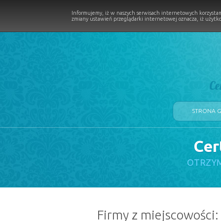
Informujemy, iż w naszych serwisach internetowych korzystam
zmiany ustawień przeglądarki internetowej oznacza, iż użytko
Ce
STRONA 
Cer
LOGII W PROCESIE
OTRZYM
Firmy z miejscowości: