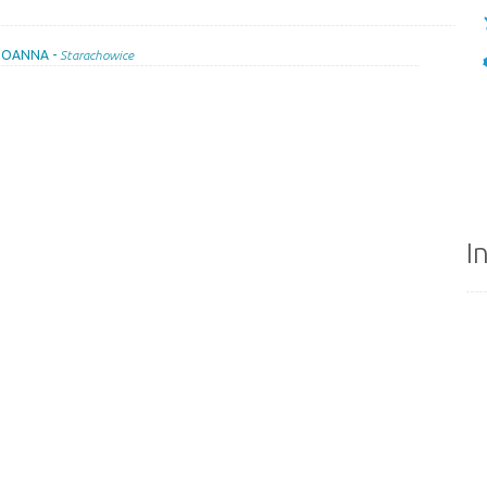
 JOANNA -
Starachowice
I