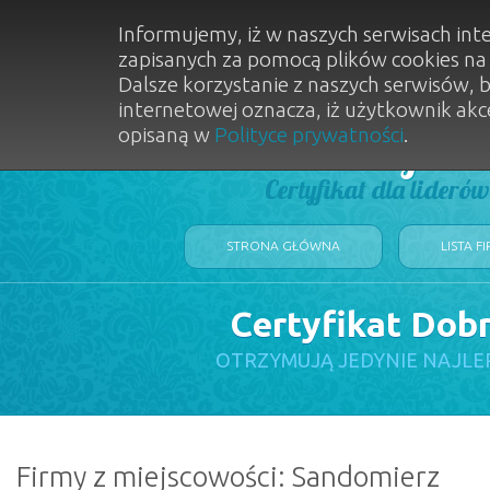
Informujemy, iż w naszych serwisach int
zapisanych za pomocą plików cookies n
Dalsze korzystanie z naszych serwisów, 
internetowej oznacza, iż użytkownik akc
opisaną w
Polityce prywatności
.
Dobry Sal
Certyfikat dla lideró
STRONA GŁÓWNA
LISTA F
Certyfikat Dob
OTRZYMUJĄ JEDYNIE NAJLE
Firmy z miejscowości: Sandomierz