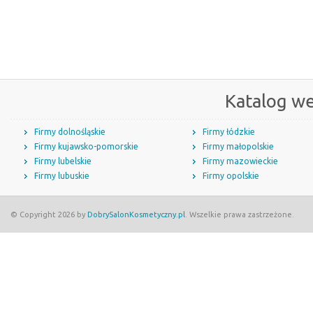
Katalog w
Firmy dolnośląskie
Firmy łódzkie
Firmy kujawsko-pomorskie
Firmy małopolskie
Firmy lubelskie
Firmy mazowieckie
Firmy lubuskie
Firmy opolskie
© Copyright 2026 by
DobrySalonKosmetyczny.pl
. Wszelkie prawa zastrzeżone.