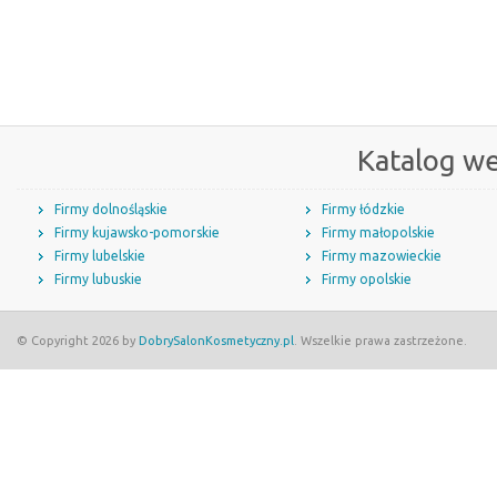
Katalog w
Firmy dolnośląskie
Firmy łódzkie
Firmy kujawsko-pomorskie
Firmy małopolskie
Firmy lubelskie
Firmy mazowieckie
Firmy lubuskie
Firmy opolskie
© Copyright 2026 by
DobrySalonKosmetyczny.pl
. Wszelkie prawa zastrzeżone.