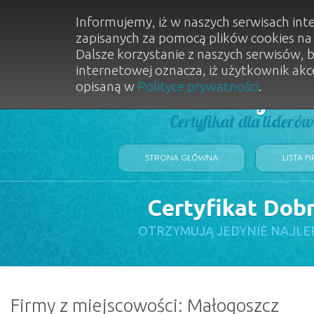
Informujemy, iż w naszych serwisach int
zapisanych za pomocą plików cookies n
Dalsze korzystanie z naszych serwisów, 
internetowej oznacza, iż użytkownik akc
opisaną w
Polityce prywatności
.
Dobry Sal
Certyfikat dla lideró
STRONA GŁÓWNA
LISTA F
Certyfikat Dob
OTRZYMUJĄ JEDYNIE NAJLE
Firmy z miejscowości: Małogoszcz