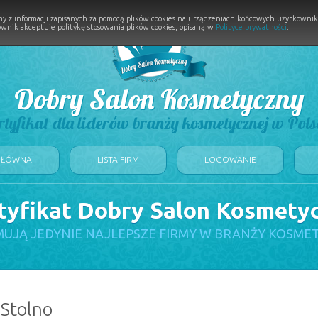
y z informacji zapisanych za pomocą plików cookies na urządzeniach końcowych użytkownikó
wnik akceptuje politykę stosowania plików cookies, opisaną w
Polityce prywatności
.
Dobry Salon Kosmetyczny
rtyfikat dla liderów branży kosmetycznej w Pols
GŁÓWNA
LISTA FIRM
LOGOWANIE
tyfikat Dobry Salon Kosmety
UJĄ JEDYNIE NAJLEPSZE FIRMY W BRANŻY KOSME
 Stolno