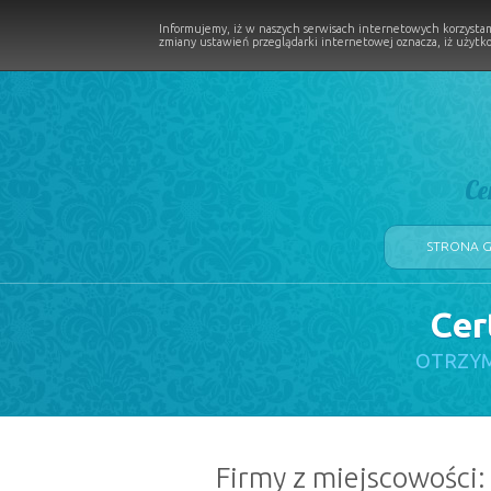
Informujemy, iż w naszych serwisach internetowych korzystam
zmiany ustawień przeglądarki internetowej oznacza, iż użytko
Ce
STRONA 
Cer
LOGII W PROCESIE
OTRZYM
Firmy z miejscowości: