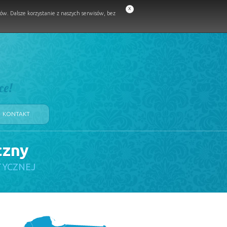
x
w. Dalsze korzystanie z naszych serwisów, bez
ce!
KONTAKT
czny
TYCZNEJ