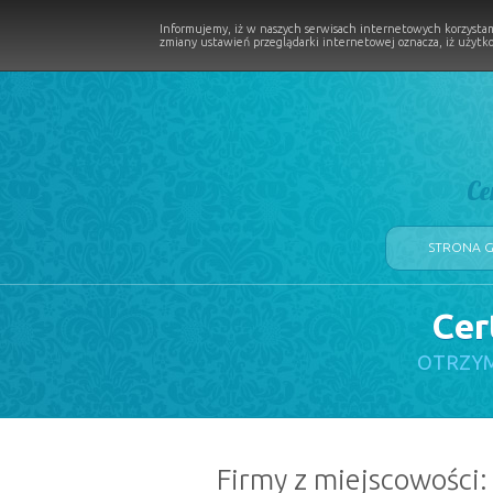
Informujemy, iż w naszych serwisach internetowych korzystam
zmiany ustawień przeglądarki internetowej oznacza, iż użytko
Ce
STRONA 
Cer
LOGII W PROCESIE
OTRZYM
Firmy z miejscowości