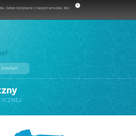
x
w. Dalsze korzystanie z naszych serwisów, bez
ce!
KONTAKT
czny
TYCZNEJ