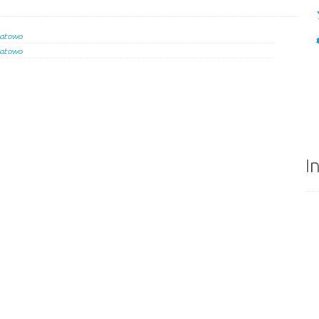
atowo
atowo
I