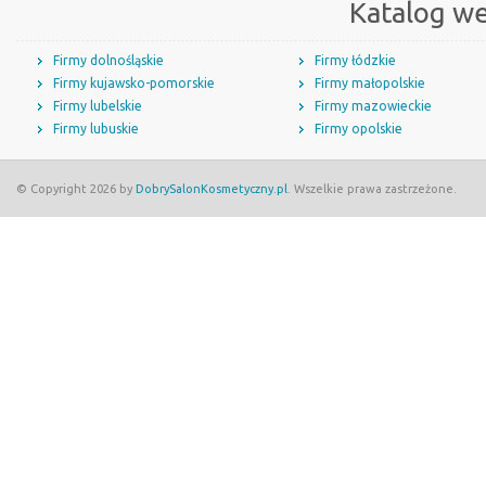
Katalog w
Firmy dolnośląskie
Firmy łódzkie
Firmy kujawsko-pomorskie
Firmy małopolskie
Firmy lubelskie
Firmy mazowieckie
Firmy lubuskie
Firmy opolskie
© Copyright 2026 by
DobrySalonKosmetyczny.pl
. Wszelkie prawa zastrzeżone.