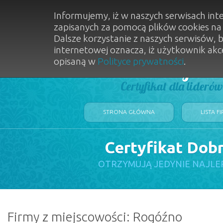
Informujemy, iż w naszych serwisach int
zapisanych za pomocą plików cookies n
Dalsze korzystanie z naszych serwisów, 
internetowej oznacza, iż użytkownik akc
opisaną w
Polityce prywatności
.
Dobry Sal
Certyfikat dla lideró
STRONA GŁÓWNA
LISTA F
Certyfikat Dob
OTRZYMUJĄ JEDYNIE NAJLE
Firmy z miejscowości: Rogóźno