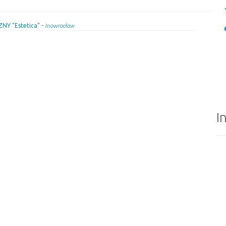
 "Estetica" -
Inowrocław
I