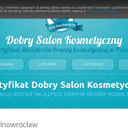
y z informacji zapisanych za pomocą plików cookies na urządzeniach końcowych użytkownikó
wnik akceptuje politykę stosowania plików cookies, opisaną w
Polityce prywatności
.
Dobry Salon Kosmetyczny
rtyfikat dla liderów branży kosmetycznej w Pols
GŁÓWNA
LISTA FIRM
LOGOWANIE
tyfikat Dobry Salon Kosmety
UJĄ JEDYNIE NAJLEPSZE FIRMY W BRANŻY KOSME
: Inowrocław