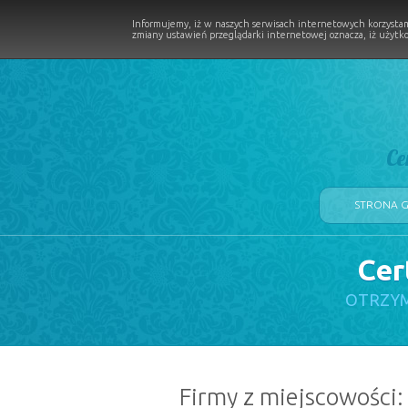
Informujemy, iż w naszych serwisach internetowych korzystam
zmiany ustawień przeglądarki internetowej oznacza, iż użytko
Ce
STRONA 
Cer
LOGII W PROCESIE
OTRZYM
Firmy z miejscowości