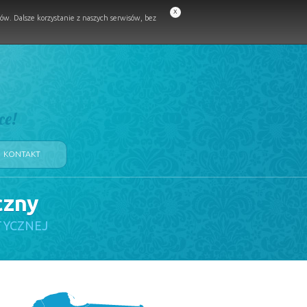
x
w. Dalsze korzystanie z naszych serwisów, bez
ce!
KONTAKT
czny
TYCZNEJ