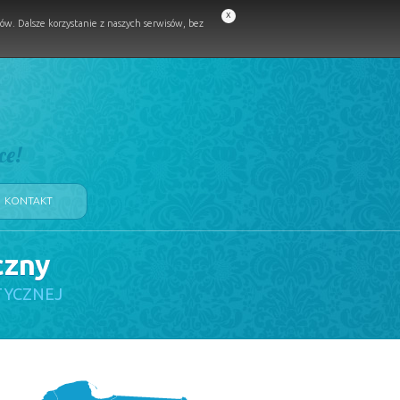
x
w. Dalsze korzystanie z naszych serwisów, bez
ce!
KONTAKT
czny
TYCZNEJ