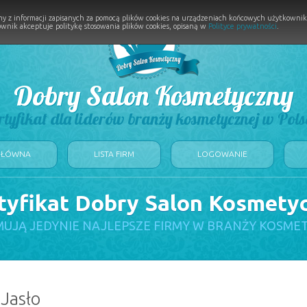
y z informacji zapisanych za pomocą plików cookies na urządzeniach końcowych użytkownikó
wnik akceptuje politykę stosowania plików cookies, opisaną w
Polityce prywatności
.
Dobry Salon Kosmetyczny
rtyfikat dla liderów branży kosmetycznej w Pols
GŁÓWNA
LISTA FIRM
LOGOWANIE
tyfikat Dobry Salon Kosmety
UJĄ JEDYNIE NAJLEPSZE FIRMY W BRANŻY KOSME
 Jasło