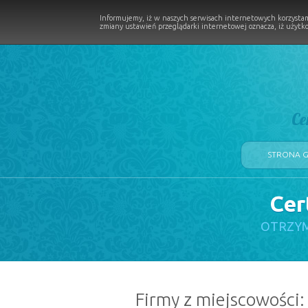
Informujemy, iż w naszych serwisach internetowych korzystam
zmiany ustawień przeglądarki internetowej oznacza, iż użytko
Ce
STRONA 
Cer
LOGII W PROCESIE
OTRZYM
Firmy z miejscowości: