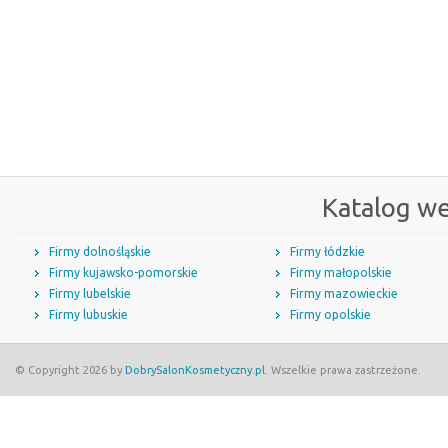
Katalog w
Firmy dolnośląskie
Firmy łódzkie
Firmy kujawsko-pomorskie
Firmy małopolskie
Firmy lubelskie
Firmy mazowieckie
Firmy lubuskie
Firmy opolskie
© Copyright 2026 by
DobrySalonKosmetyczny.pl
. Wszelkie prawa zastrzeżone.