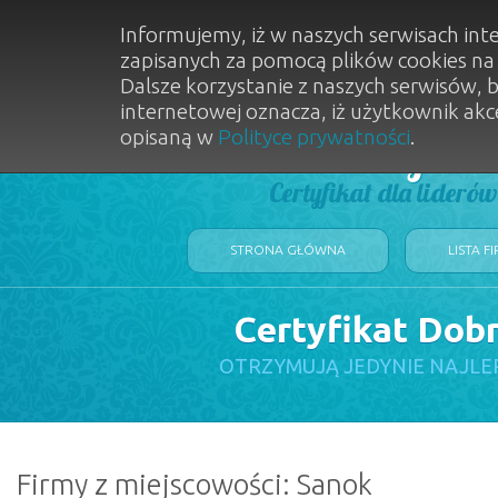
Informujemy, iż w naszych serwisach int
zapisanych za pomocą plików cookies n
Dalsze korzystanie z naszych serwisów, 
internetowej oznacza, iż użytkownik akc
opisaną w
Polityce prywatności
.
Dobry Sal
Certyfikat dla lideró
STRONA GŁÓWNA
LISTA F
Certyfikat Dob
OTRZYMUJĄ JEDYNIE NAJLE
Firmy z miejscowości: Sanok