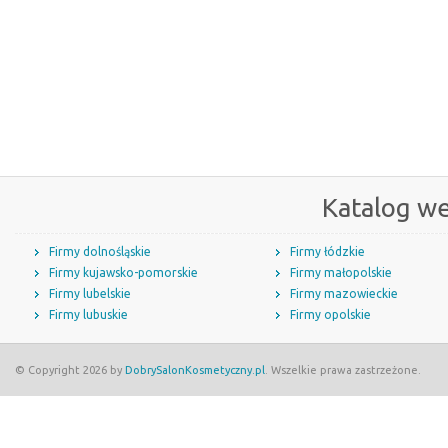
Katalog w
Firmy dolnośląskie
Firmy łódzkie
Firmy kujawsko-pomorskie
Firmy małopolskie
Firmy lubelskie
Firmy mazowieckie
Firmy lubuskie
Firmy opolskie
© Copyright 2026 by
DobrySalonKosmetyczny.pl
. Wszelkie prawa zastrzeżone.