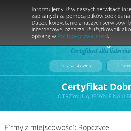
Informujemy, iż w naszych serwisach int
zapisanych za pomocą plików cookies n
Dalsze korzystanie z naszych serwisów, 
internetowej oznacza, iż użytkownik akc
opisaną w
Polityce prywatności
.
Dobry Sal
Certyfikat dla lideró
STRONA GŁÓWNA
LISTA F
Certyfikat Dob
OTRZYMUJĄ JEDYNIE NAJLE
Firmy z miejscowości: Ropczyce