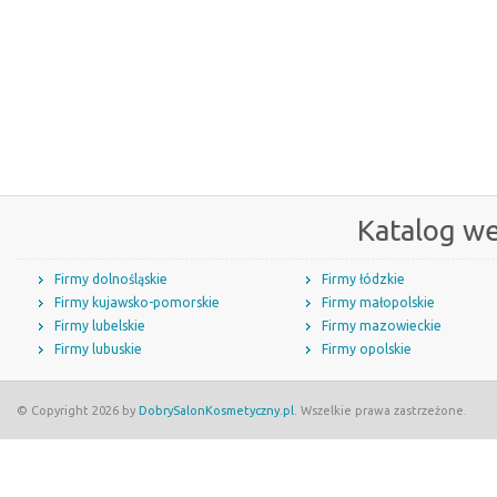
Katalog w
Firmy dolnośląskie
Firmy łódzkie
Firmy kujawsko-pomorskie
Firmy małopolskie
Firmy lubelskie
Firmy mazowieckie
Firmy lubuskie
Firmy opolskie
© Copyright 2026 by
DobrySalonKosmetyczny.pl
. Wszelkie prawa zastrzeżone.