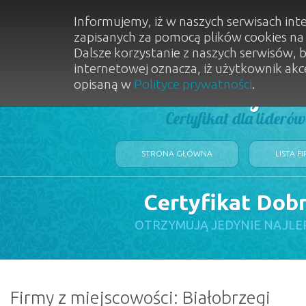
Informujemy, iż w naszych serwisach int
zapisanych za pomocą plików cookies n
Dalsze korzystanie z naszych serwisów, 
internetowej oznacza, iż użytkownik akc
opisaną w
Polityce prywatności
.
Dobry Sal
Certyfikat dla lideró
STRONA GŁÓWNA
LISTA F
Certyfikat Dob
OTRZYMUJĄ JEDYNIE NAJLE
Firmy z miejscowości: Białobrzegi