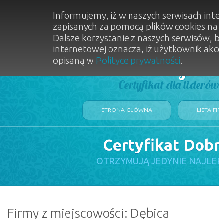
Informujemy, iż w naszych serwisach int
zapisanych za pomocą plików cookies n
Dalsze korzystanie z naszych serwisów, 
internetowej oznacza, iż użytkownik akc
opisaną w
Polityce prywatności
.
Dobry Sal
Certyfikat dla lideró
STRONA GŁÓWNA
LISTA F
Certyfikat Dob
OTRZYMUJĄ JEDYNIE NAJLE
Firmy z miejscowości: Dębica