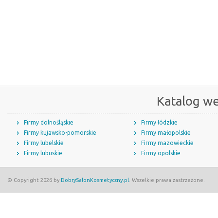
Katalog w
Firmy dolnośląskie
Firmy łódzkie
Firmy kujawsko-pomorskie
Firmy małopolskie
Firmy lubelskie
Firmy mazowieckie
Firmy lubuskie
Firmy opolskie
© Copyright 2026 by
DobrySalonKosmetyczny.pl
. Wszelkie prawa zastrzeżone.