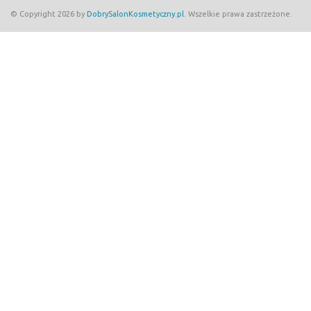
© Copyright 2026 by
DobrySalonKosmetyczny.pl
. Wszelkie prawa zastrzeżone.