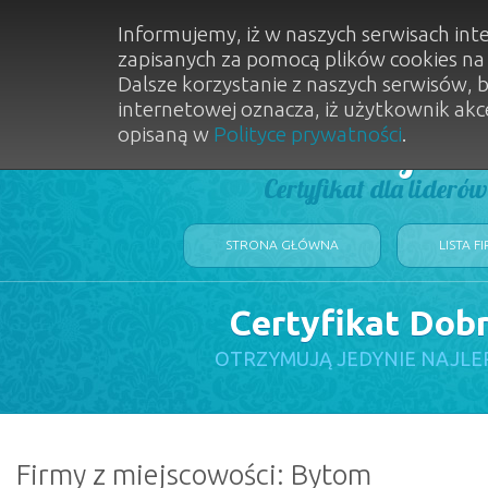
Informujemy, iż w naszych serwisach int
zapisanych za pomocą plików cookies n
Dalsze korzystanie z naszych serwisów, 
internetowej oznacza, iż użytkownik akc
opisaną w
Polityce prywatności
.
Dobry Sal
Certyfikat dla lideró
STRONA GŁÓWNA
LISTA F
Certyfikat Dob
OTRZYMUJĄ JEDYNIE NAJLE
Firmy z miejscowości: Bytom