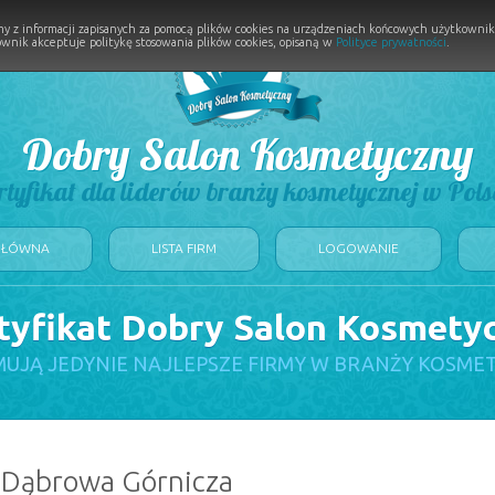
y z informacji zapisanych za pomocą plików cookies na urządzeniach końcowych użytkownikó
wnik akceptuje politykę stosowania plików cookies, opisaną w
Polityce prywatności
.
Dobry Salon Kosmetyczny
rtyfikat dla liderów branży kosmetycznej w Pols
GŁÓWNA
LISTA FIRM
LOGOWANIE
tyfikat Dobry Salon Kosmety
UJĄ JEDYNIE NAJLEPSZE FIRMY W BRANŻY KOSME
: Dąbrowa Górnicza