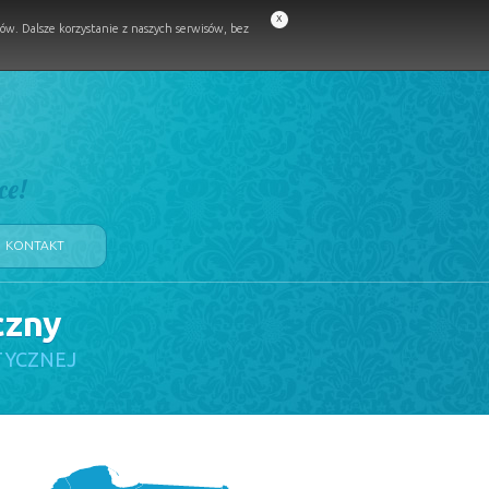
x
w. Dalsze korzystanie z naszych serwisów, bez
ce!
KONTAKT
czny
TYCZNEJ