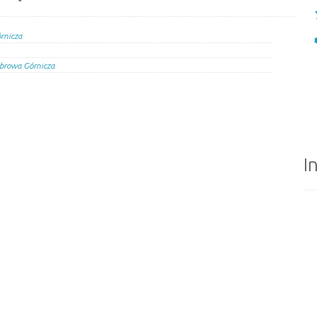
rnicza
browa Górnicza
I