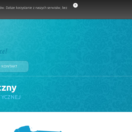
x
w. Dalsze korzystanie z naszych serwisów, bez
ce!
KONTAKT
czny
TYCZNEJ