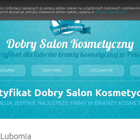
y z informacji zapisanych za pomocą plików cookies na urządzeniach końcowych użytkownikó
wnik akceptuje politykę stosowania plików cookies, opisaną w
Polityce prywatności
.
Dobry Salon Kosmetyczny
rtyfikat dla liderów branży kosmetycznej w Pols
GŁÓWNA
LISTA FIRM
LOGOWANIE
tyfikat Dobry Salon Kosmety
UJĄ JEDYNIE NAJLEPSZE FIRMY W BRANŻY KOSME
: Lubomia