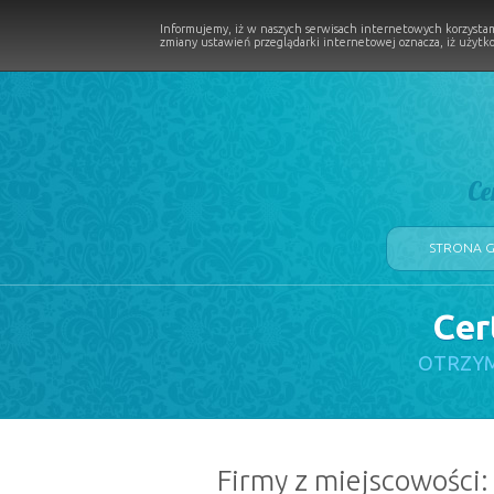
Informujemy, iż w naszych serwisach internetowych korzystam
zmiany ustawień przeglądarki internetowej oznacza, iż użytko
Ce
STRONA 
Cer
LOGII W PROCESIE
OTRZYM
Firmy z miejscowości