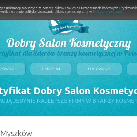
y z informacji zapisanych za pomocą plików cookies na urządzeniach końcowych użytkownikó
wnik akceptuje politykę stosowania plików cookies, opisaną w
Polityce prywatności
.
Dobry Salon Kosmetyczny
rtyfikat dla liderów branży kosmetycznej w Pols
GŁÓWNA
LISTA FIRM
LOGOWANIE
tyfikat Dobry Salon Kosmety
UJĄ JEDYNIE NAJLEPSZE FIRMY W BRANŻY KOSME
: Myszków