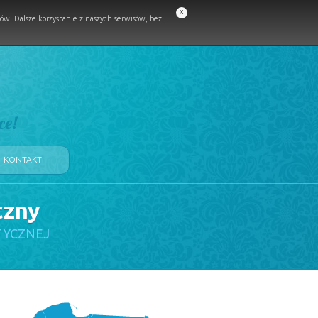
x
w. Dalsze korzystanie z naszych serwisów, bez
ce!
KONTAKT
czny
TYCZNEJ