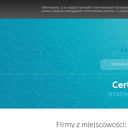
Informujemy, iż w naszych serwisach internetowych korzystam
zmiany ustawień przeglądarki internetowej oznacza, iż użytko
Ce
STRONA 
Cer
LOGII W PROCESIE
OTRZYM
Firmy z miejscowości