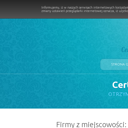
Informujemy, iż w naszych serwisach internetowych korzystam
zmiany ustawień przeglądarki internetowej oznacza, iż użytko
Ce
STRONA 
Cer
LOGII W PROCESIE
OTRZYM
Firmy z miejscowości: