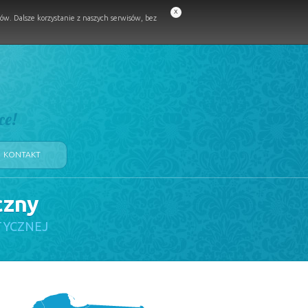
x
w. Dalsze korzystanie z naszych serwisów, bez
ce!
KONTAKT
czny
TYCZNEJ