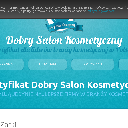
y z informacji zapisanych za pomocą plików cookies na urządzeniach końcowych użytkownikó
wnik akceptuje politykę stosowania plików cookies, opisaną w
Polityce prywatności
.
Dobry Salon Kosmetyczny
rtyfikat dla liderów branży kosmetycznej w Pols
GŁÓWNA
LISTA FIRM
LOGOWANIE
tyfikat Dobry Salon Kosmety
UJĄ JEDYNIE NAJLEPSZE FIRMY W BRANŻY KOSME
 Żarki