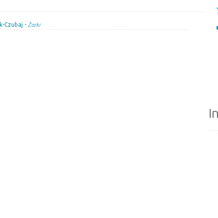
k-Czubaj -
Żarki
I