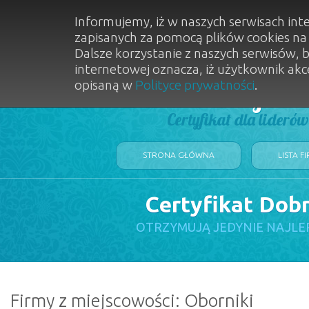
Informujemy, iż w naszych serwisach int
zapisanych za pomocą plików cookies n
Dalsze korzystanie z naszych serwisów, 
internetowej oznacza, iż użytkownik akc
opisaną w
Polityce prywatności
.
Dobry Sal
Certyfikat dla lideró
STRONA GŁÓWNA
LISTA F
Certyfikat Dob
OTRZYMUJĄ JEDYNIE NAJLE
Firmy z miejscowości: Oborniki