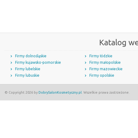
Katalog w
Firmy dolnośląskie
Firmy łódzkie
Firmy kujawsko-pomorskie
Firmy małopolskie
Firmy lubelskie
Firmy mazowieckie
Firmy lubuskie
Firmy opolskie
© Copyright 2026 by
DobrySalonKosmetyczny.pl
. Wszelkie prawa zastrzeżone.