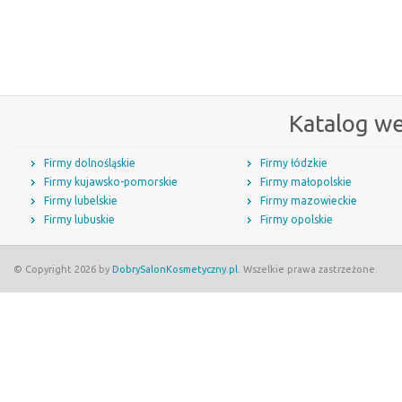
Katalog w
Firmy dolnośląskie
Firmy łódzkie
Firmy kujawsko-pomorskie
Firmy małopolskie
Firmy lubelskie
Firmy mazowieckie
Firmy lubuskie
Firmy opolskie
© Copyright 2026 by
DobrySalonKosmetyczny.pl
. Wszelkie prawa zastrzeżone.