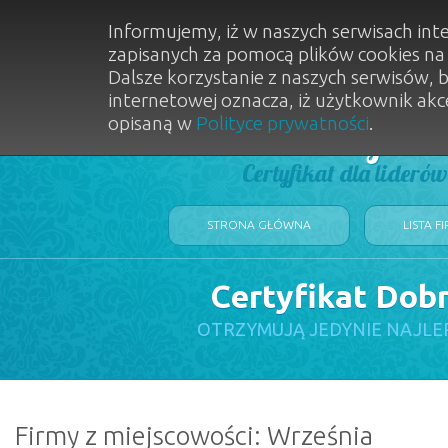
Informujemy, iż w naszych serwisach int
zapisanych za pomocą plików cookies n
Dalsze korzystanie z naszych serwisów, 
internetowej oznacza, iż użytkownik akc
opisaną w
Polityce prywatności
.
Dobry Sal
Certyfikat dla lideró
STRONA GŁÓWNA
LISTA F
Certyfikat Dob
OTRZYMUJĄ JEDYNIE NAJLE
Firmy z miejscowości: Września