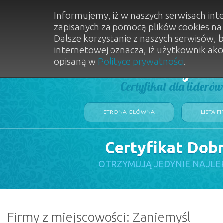
Informujemy, iż w naszych serwisach int
zapisanych za pomocą plików cookies n
Dalsze korzystanie z naszych serwisów, 
internetowej oznacza, iż użytkownik akc
opisaną w
Polityce prywatności
.
Dobry Sal
Certyfikat dla lideró
STRONA GŁÓWNA
LISTA F
Certyfikat Dob
OTRZYMUJĄ JEDYNIE NAJLE
Firmy z miejscowości: Zaniemyśl