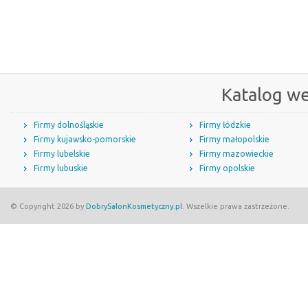
Katalog w
Firmy dolnośląskie
Firmy łódzkie
Firmy kujawsko-pomorskie
Firmy małopolskie
Firmy lubelskie
Firmy mazowieckie
Firmy lubuskie
Firmy opolskie
© Copyright 2026 by
DobrySalonKosmetyczny.pl
. Wszelkie prawa zastrzeżone.