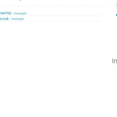
YWATNE -
Swarzędz
szczak -
Swarzędz
I