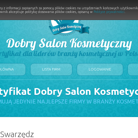
y z informacji zapisanych za pomocą plików cookies na urządzeniach końcowych użytkownikó
wnik akceptuje politykę stosowania plików cookies, opisaną w
Polityce prywatności
.
Dobry Salon Kosmetyczny
rtyfikat dla liderów branży kosmetycznej w Pols
GŁÓWNA
LISTA FIRM
LOGOWANIE
tyfikat Dobry Salon Kosmety
UJĄ JEDYNIE NAJLEPSZE FIRMY W BRANŻY KOSME
: Swarzędz