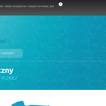
x
w. Dalsze korzystanie z naszych serwisów, bez
ce!
KONTAKT
czny
TYCZNEJ