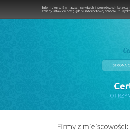
Informujemy, iż w naszych serwisach internetowych korzystam
zmiany ustawień przeglądarki internetowej oznacza, iż użytko
Ce
STRONA 
Cer
LOGII W PROCESIE
OTRZYM
Firmy z miejscowości