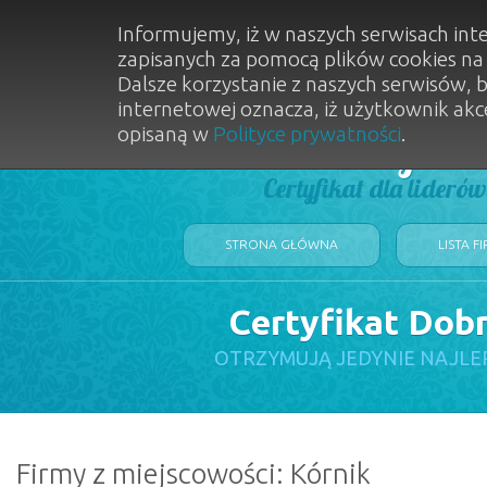
Informujemy, iż w naszych serwisach int
zapisanych za pomocą plików cookies n
Dalsze korzystanie z naszych serwisów, 
internetowej oznacza, iż użytkownik akc
opisaną w
Polityce prywatności
.
Dobry Sal
Certyfikat dla lideró
STRONA GŁÓWNA
LISTA F
Certyfikat Dob
OTRZYMUJĄ JEDYNIE NAJLE
Firmy z miejscowości: Kórnik