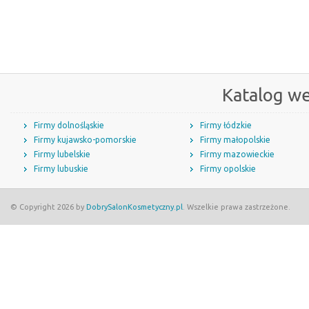
Katalog w
Firmy dolnośląskie
Firmy łódzkie
Firmy kujawsko-pomorskie
Firmy małopolskie
Firmy lubelskie
Firmy mazowieckie
Firmy lubuskie
Firmy opolskie
© Copyright 2026 by
DobrySalonKosmetyczny.pl
. Wszelkie prawa zastrzeżone.