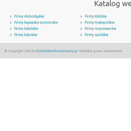
Katalog w
Firmy dolnośląskie
Firmy łódzkie
Firmy kujawsko-pomorskie
Firmy małopolskie
Firmy lubelskie
Firmy mazowieckie
Firmy lubuskie
Firmy opolskie
© Copyright 2026 by
DobrySalonKosmetyczny.pl
. Wszelkie prawa zastrzeżone.