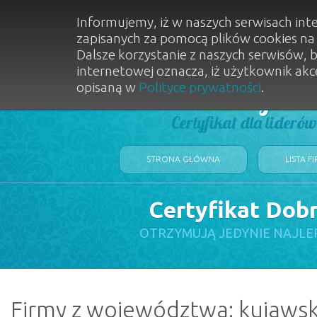
Informujemy, iż w naszych serwisach int
zapisanych za pomocą plików cookies n
Dalsze korzystanie z naszych serwisów, 
internetowej oznacza, iż użytkownik akc
opisaną w
Polityce prywatności
.
Dobry Sal
Certyfikat dla lideró
STRONA GŁÓWNA
LISTA F
Certyfikat Dob
OTRZYMUJĄ JEDYNIE NAJLE
Firmy z województwa: kujaws