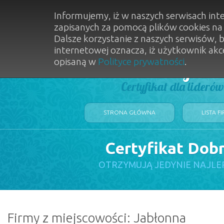
Informujemy, iż w naszych serwisach int
zapisanych za pomocą plików cookies n
Dalsze korzystanie z naszych serwisów, 
internetowej oznacza, iż użytkownik akc
opisaną w
Polityce prywatności
.
Dobry Sal
Certyfikat dla lideró
STRONA GŁÓWNA
LISTA F
Certyfikat Dob
OTRZYMUJĄ JEDYNIE NAJLE
Firmy z miejscowości: Jabłonna