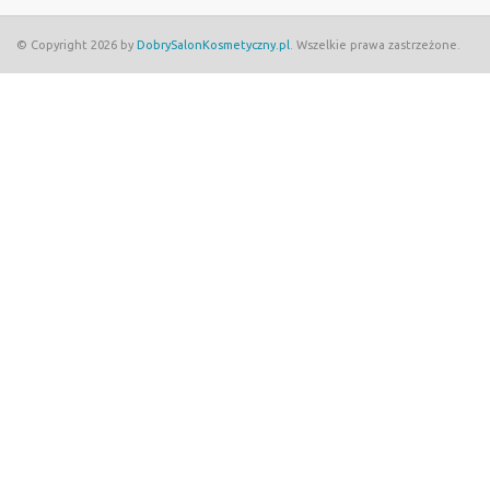
© Copyright 2026 by
DobrySalonKosmetyczny.pl
. Wszelkie prawa zastrzeżone.