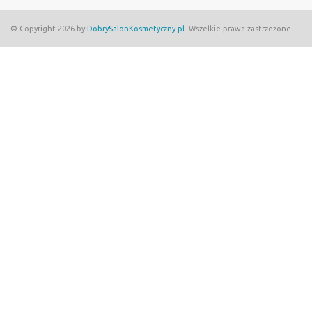
© Copyright 2026 by
DobrySalonKosmetyczny.pl
. Wszelkie prawa zastrzeżone.