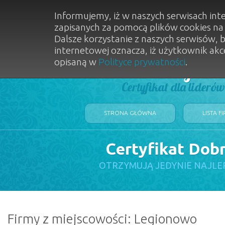
Informujemy, iż w naszych serwisach int
zapisanych za pomocą plików cookies n
Dalsze korzystanie z naszych serwisów, 
internetowej oznacza, iż użytkownik akc
opisaną w
Polityce prywatności
.
Dobry Sal
Certyfikat dla lideró
STRONA GŁÓWNA
LISTA F
Certyfikat Dob
OTRZYMUJĄ JEDYNIE NAJLE
Firmy z miejscowości: Legionowo