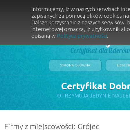
Informujemy, iż w naszych serwisach int
zapisanych za pomocą plików cookies n
Dalsze korzystanie z naszych serwisów, 
internetowej oznacza, iż użytkownik akc
opisaną w
Polityce prywatności
.
Dobry Sal
Certyfikat dla lideró
STRONA GŁÓWNA
LISTA F
Certyfikat Dob
OTRZYMUJĄ JEDYNIE NAJLE
Firmy z miejscowości: Grójec