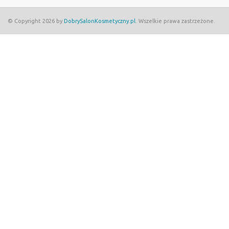
© Copyright 2026 by
DobrySalonKosmetyczny.pl
. Wszelkie prawa zastrzeżone.