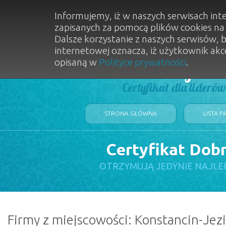
Informujemy, iż w naszych serwisach int
zapisanych za pomocą plików cookies n
Dalsze korzystanie z naszych serwisów, 
internetowej oznacza, iż użytkownik akc
opisaną w
Polityce prywatności
.
Dobry Sal
Certyfikat dla lideró
STRONA GŁÓWNA
LISTA F
Certyfikat Dob
OTRZYMUJĄ JEDYNIE NAJLE
Firmy z miejscowości: Konstancin-Jez