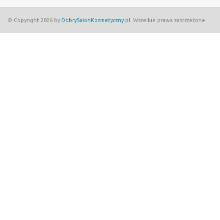
© Copyright 2026 by
DobrySalonKosmetyczny.pl
. Wszelkie prawa zastrzeżone.