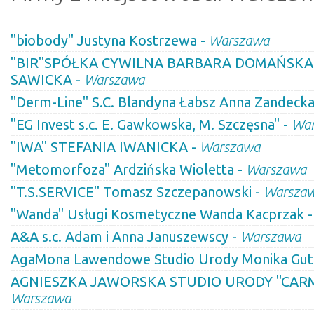
"biobody" Justyna Kostrzewa -
Warszawa
"BIR"SPÓŁKA CYWILNA BARBARA DOMAŃSK
SAWICKA -
Warszawa
"Derm-Line" S.C. Blandyna Łabsz Anna Zandecka
"EG Invest s.c. E. Gawkowska, M. Szczęsna" -
Wa
"IWA" STEFANIA IWANICKA -
Warszawa
"Metomorfoza" Ardzińska Wioletta -
Warszawa
"T.S.SERVICE" Tomasz Szczepanowski -
Warsza
"Wanda" Usługi Kosmetyczne Wanda Kacprzak 
A&A s.c. Adam i Anna Januszewscy -
Warszawa
AgaMona Lawendowe Studio Urody Monika Gut
AGNIESZKA JAWORSKA STUDIO URODY "CARME
Warszawa