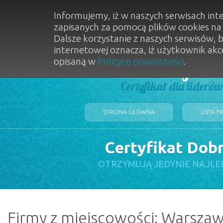
Informujemy, iż w naszych serwisach int
zapisanych za pomocą plików cookies n
Dalsze korzystanie z naszych serwisów, 
internetowej oznacza, iż użytkownik akc
opisaną w
Polityce prywatności
.
Dobry Sal
Certyfikat dla lideró
STRONA GŁÓWNA
LISTA F
Certyfikat Dob
OTRZYMUJĄ JEDYNIE NAJLE
Firmy z miejscowości: Warsza