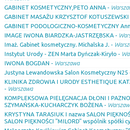
GABINET KOSMETYCZNY,PETO ANNA -
Warsza
GABINET MASAŻU KRZYSZTOF KOTUSZEWSKI
GABINET PODOLOGICZNO-KOSMETYCZNY Anna
IMAGE IWONA BIARDZKA-JASTRZĘBSKA -
War
Imaż. Gabinet kosmetyczny. Michalska J. -
Warsz
Instytut Urody - ZEN Marta Dyńczak-Kiryło -
Wa
IWONA BOGDAN -
Warszawa
Justyna Lewandowska Salon Kosmetyczny N25 
KLINIKA ZDROWIA I URODY ESTHETIQUE K
-
Warszawa
KOMPLEKSOWA PIELĘGNACJA DŁONI I PAZNO
SZYMAŃSKA-KUCHARCZYK BOŻENA -
Warszaw
KRYSTYNA TARASIUK I nazwa SALON PIĘKNOŚCI
SALON PIĘKNOŚCI "MILORD" wspólnik spółki cy