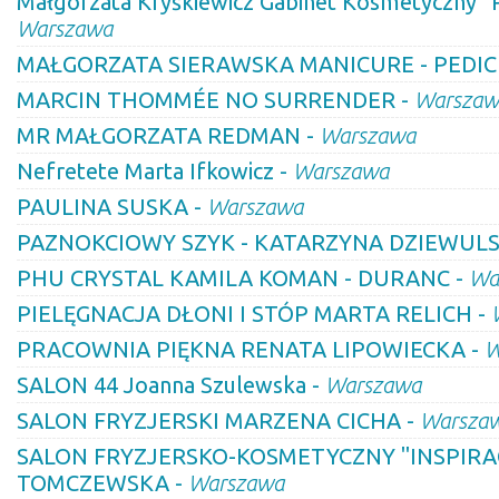
Małgorzata Kryśkiewicz Gabinet Kosmetyczny "
Warszawa
MAŁGORZATA SIERAWSKA MANICURE - PEDIC
MARCIN THOMMÉE NO SURRENDER -
Warszaw
MR MAŁGORZATA REDMAN -
Warszawa
Nefretete Marta Ifkowicz -
Warszawa
PAULINA SUSKA -
Warszawa
PAZNOKCIOWY SZYK - KATARZYNA DZIEWULS
PHU CRYSTAL KAMILA KOMAN - DURANC -
Wa
PIELĘGNACJA DŁONI I STÓP MARTA RELICH -
PRACOWNIA PIĘKNA RENATA LIPOWIECKA -
W
SALON 44 Joanna Szulewska -
Warszawa
SALON FRYZJERSKI MARZENA CICHA -
Warsza
SALON FRYZJERSKO-KOSMETYCZNY "INSPIRA
TOMCZEWSKA -
Warszawa