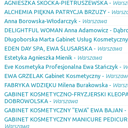
AGNIESZKA SKOCKA-PIETRUSZEWSKA -
Warsz
ALCHEMIA PIĘKNA PATRYCJA BRZUZY -
Warsz
Anna Borowska-Włodarczyk -
Warszawa
DELIGHTFUL WOMAN Anna Adamowicz - Dąbr
Długoborska Marta Gabinet Usług Kosmetyczny
EDEN DAY SPA, EWA ŚLUSARSKA -
Warszawa
Estetyka Agnieszka Mienik -
Warszawa
Eve Kosmetyka Profesjonalna Ewa Stańczyk -
W
EWA GRZELAK Gabinet Kosmetyczny -
Warszaw
FABRYKA WDZIĘKU Milena Burakowska -
Warsz
GABINET KOSMETYCZNO-FRYZJERSKI KLEOP
DOBROWOLSKA -
Warszawa
GABINET KOSMETYCZNY "EWA" EWA BAJAN -
GABINET KOSMETYCZNY MANICURE PEDICUR
Warszawa