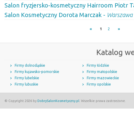
Salon fryzjersko-kosmetyczny Hairroom Piotr T
Salon Kosmetyczny Dorota Marczak -
Warszawa
«
1
2
»
Katalog w
Firmy dolnośląskie
Firmy łódzkie
Firmy kujawsko-pomorskie
Firmy małopolskie
Firmy lubelskie
Firmy mazowieckie
Firmy lubuskie
Firmy opolskie
© Copyright 2026 by
DobrySalonKosmetyczny.pl
. Wszelkie prawa zastrzeżone.