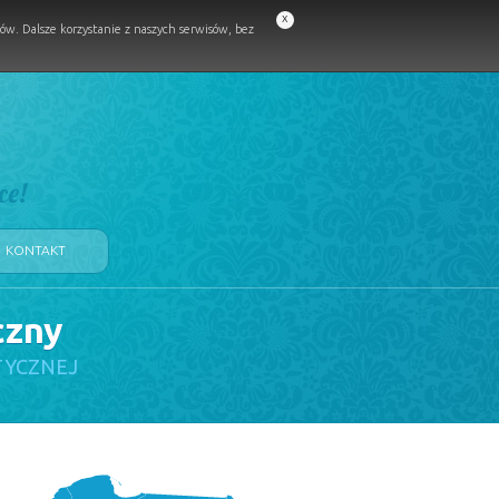
x
w. Dalsze korzystanie z naszych serwisów, bez
ce!
KONTAKT
czny
TYCZNEJ