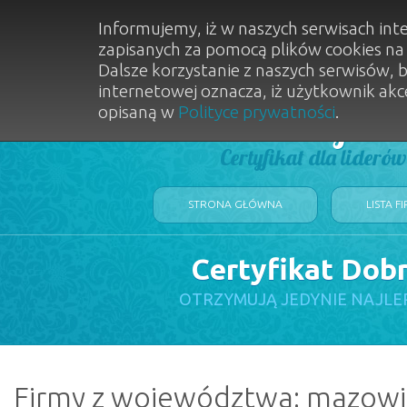
Informujemy, iż w naszych serwisach int
zapisanych za pomocą plików cookies n
Dalsze korzystanie z naszych serwisów, 
internetowej oznacza, iż użytkownik akc
opisaną w
Polityce prywatności
.
Dobry Sal
Certyfikat dla lideró
STRONA GŁÓWNA
LISTA F
Certyfikat Dob
OTRZYMUJĄ JEDYNIE NAJLE
Firmy z województwa: mazowi