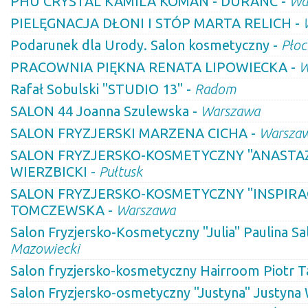
PHU CRYSTAL KAMILA KOMAN - DURANC -
Wa
PIELĘGNACJA DŁONI I STÓP MARTA RELICH -
Podarunek dla Urody. Salon kosmetyczny -
Płoc
PRACOWNIA PIĘKNA RENATA LIPOWIECKA -
W
Rafał Sobulski "STUDIO 13" -
Radom
SALON 44 Joanna Szulewska -
Warszawa
SALON FRYZJERSKI MARZENA CICHA -
Warsza
SALON FRYZJERSKO-KOSMETYCZNY "ANASTAZ
WIERZBICKI -
Pułtusk
SALON FRYZJERSKO-KOSMETYCZNY "INSPIRA
TOMCZEWSKA -
Warszawa
Salon Fryzjersko-Kosmetyczny "Julia" Paulina Sa
Mazowiecki
Salon fryzjersko-kosmetyczny Hairroom Piotr T
Salon Fryzjersko-osmetyczny "Justyna" Justyna