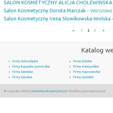
SALON KOSMETYCZNY ALICJA CHOLEWIŃSKA
Salon Kosmetyczny Dorota Marczak -
Warszawa
Salon Kosmetyczny Irena Słowikowska-Wolska 
«
1
2
3
»
Katalog w
Firmy dolnośląskie
Firmy łódzkie
Firmy kujawsko-pomorskie
Firmy małopolskie
Firmy lubelskie
Firmy mazowieckie
Firmy lubuskie
Firmy opolskie
© Copyright 2026 by
DobrySalonKosmetyczny.pl
. Wszelkie prawa zastrzeżone.