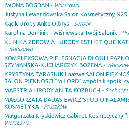
IWONA BOGDAN -
Warszawa
Justyna Lewandowska Salon Kosmetyczny N25 
Kącik Urody Anita Olbryś -
Serock
Karolina Dominik - Wiśniewska Twój Salonik -
Pr
KLINIKA ZDROWIA I URODY ESTHETIQUE K
-
Warszawa
KOMPLEKSOWA PIELĘGNACJA DŁONI I PAZNO
SZYMAŃSKA-KUCHARCZYK BOŻENA -
Warszaw
KRYSTYNA TARASIUK I nazwa SALON PIĘKNOŚCI
SALON PIĘKNOŚCI "MILORD" wspólnik spółki cy
MAESTRIA URODY ANITA KOZBUCH -
Sochacz
MAŁGORZATA DADASIEWICZ STUDIO KALAMIS
KOSMETYKA -
Pruszków
Małgorzata Kryśkiewicz Gabinet Kosmetyczny "
Warszawa