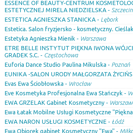
ESSENCE OF BEAUTY-CENTRUM KOSMETOLOGI
ESTETYCZNEJ MIRELA NIEDZIELSKA -
Szczecin
ESTETICA AGNIESZKA STANICKA -
Lębork
Estetica. Salon fryzjersko - kosmetyczny. Cieślak
Estetyka Agnieszka Mienik -
Warszawa
ETRE BELLE INSTYTUT PIĘKNA IWONA WÓJC
GRADEK S.C. -
Częstochowa
Euforia Dance Studio Paulina Mikulska -
Poznań
EUNIKA -SALON URODY MAŁGORZATA ŻYCIŃS
Evas Ewa Ściobłowska -
Wrocław
Eve Kosmetyka Profesjonalna Ewa Stańczyk -
W
EWA GRZELAK Gabinet Kosmetyczny -
Warszaw
Ewa Łatak Mobilne Usługi Kosmetyczne "Piękna 
EWA NARON USŁUGI KOSMETYCZNE -
Łódź
Ewa Obiorek gabinet Kosmetyczny "Ewa" -
Miłk