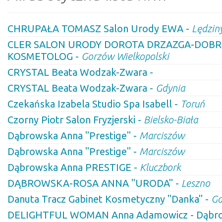
CHRUPAŁA TOMASZ Salon Urody EWA -
Lędzin
CLER SALON URODY DOROTA DRZAZGA-DOB
KOSMETOLOG -
Gorzów Wielkopolski
CRYSTAL Beata Wodzak-Zwara -
CRYSTAL Beata Wodzak-Zwara -
Gdynia
Czekańska Izabela Studio Spa Isabell -
Toruń
Czorny Piotr Salon Fryzjerski -
Bielsko-Biała
Dąbrowska Anna ''Prestige'' -
Marciszów
Dąbrowska Anna ''Prestige'' -
Marciszów
Dąbrowska Anna PRESTIGE -
Kluczbork
DĄBROWSKA-ROSA ANNA "URODA" -
Leszno
Danuta Tracz Gabinet Kosmetyczny "Danka" -
Gd
DELIGHTFUL WOMAN Anna Adamowicz - Dąbr