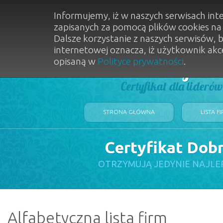
Informujemy, iż w naszych serwisach int
zapisanych za pomocą plików cookies n
Dalsze korzystanie z naszych serwisów, 
internetowej oznacza, iż użytkownik akc
opisaną w
Polityce prywatności
.
Dobry Sal
Certyfikat dla lideró
STRONA GŁÓWNA
LISTA F
Certyfikat Dob
OTRZYMUJĄ JEDYNIE NAJLE
Alfabetyczna lista firm