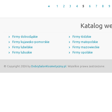
«
1
2
3
4
5
6
7
8
9
Katalog w
Firmy dolnośląskie
Firmy łódzkie
Firmy kujawsko-pomorskie
Firmy małopolskie
Firmy lubelskie
Firmy mazowieckie
Firmy lubuskie
Firmy opolskie
© Copyright 2026 by
DobrySalonKosmetyczny.pl
. Wszelkie prawa zastrzeżone.