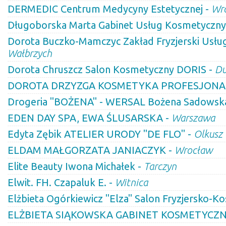
DERMEDIC Centrum Medycyny Estetycznej -
Wr
Długoborska Marta Gabinet Usług Kosmetyczny
Dorota Buczko-Mamczyc Zakład Fryzjerski Usłu
Wałbrzych
Dorota Chruszcz Salon Kosmetyczny DORIS -
Du
DOROTA DRZYZGA KOSMETYKA PROFESJONA
Drogeria "BOŻENA" - WERSAL Bożena Sadowsk
EDEN DAY SPA, EWA ŚLUSARSKA -
Warszawa
Edyta Zębik ATELIER URODY "DE FLO" -
Olkusz
ELDAM MAŁGORZATA JANIACZYK -
Wrocław
Elite Beauty Iwona Michałek -
Tarczyn
Elwit. FH. Czapaluk E. -
Witnica
Elżbieta Ogórkiewicz "Elza" Salon Fryzjersko-K
ELŻBIETA SIĄKOWSKA GABINET KOSMETYCZN