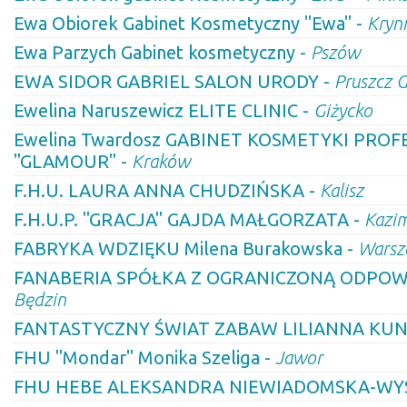
Ewa Obiorek Gabinet Kosmetyczny "Ewa" -
Kryni
Ewa Parzych Gabinet kosmetyczny -
Pszów
EWA SIDOR GABRIEL SALON URODY -
Pruszcz 
Ewelina Naruszewicz ELITE CLINIC -
Giżycko
Ewelina Twardosz GABINET KOSMETYKI PRO
"GLAMOUR" -
Kraków
F.H.U. LAURA ANNA CHUDZIŃSKA -
Kalisz
F.H.U.P. "GRACJA" GAJDA MAŁGORZATA -
Kazim
FABRYKA WDZIĘKU Milena Burakowska -
Warsz
FANABERIA SPÓŁKA Z OGRANICZONĄ ODPOWI
Będzin
FANTASTYCZNY ŚWIAT ZABAW LILIANNA KUN
FHU "Mondar" Monika Szeliga -
Jawor
FHU HEBE ALEKSANDRA NIEWIADOMSKA-WY