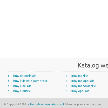
Katalog w
Firmy dolnośląskie
Firmy łódzkie
Firmy kujawsko-pomorskie
Firmy małopolskie
Firmy lubelskie
Firmy mazowieckie
Firmy lubuskie
Firmy opolskie
© Copyright 2026 by
DobrySalonKosmetyczny.pl
. Wszelkie prawa zastrzeżone.