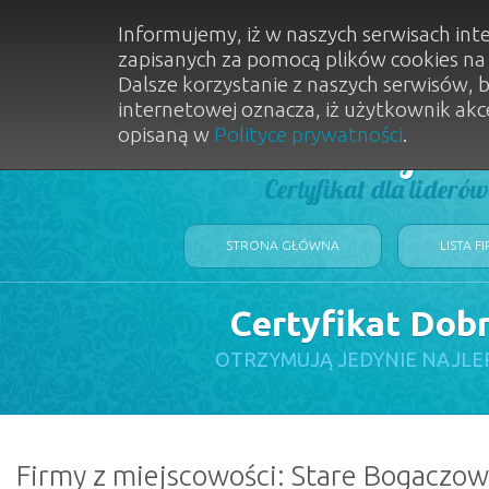
Informujemy, iż w naszych serwisach int
zapisanych za pomocą plików cookies n
Dalsze korzystanie z naszych serwisów, 
internetowej oznacza, iż użytkownik akc
opisaną w
Polityce prywatności
.
Dobry Sal
Certyfikat dla lideró
STRONA GŁÓWNA
LISTA F
Certyfikat Dob
OTRZYMUJĄ JEDYNIE NAJLE
Firmy z miejscowości: Stare Bogaczow