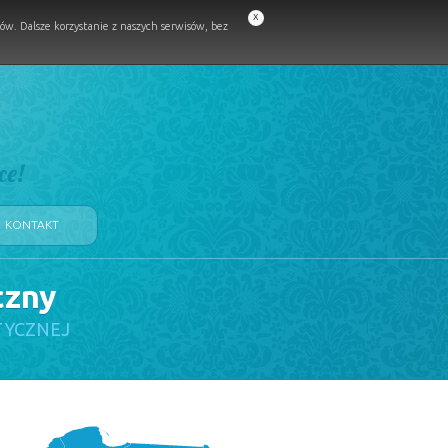
x
w. Dalsze korzystanie z naszych serwisów, bez
ce!
KONTAKT
czny
TYCZNEJ