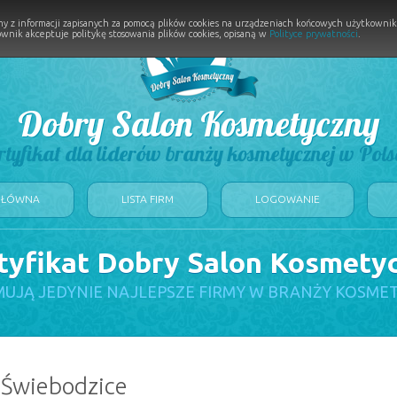
y z informacji zapisanych za pomocą plików cookies na urządzeniach końcowych użytkownikó
wnik akceptuje politykę stosowania plików cookies, opisaną w
Polityce prywatności
.
Dobry Salon Kosmetyczny
rtyfikat dla liderów branży kosmetycznej w Pols
GŁÓWNA
LISTA FIRM
LOGOWANIE
tyfikat Dobry Salon Kosmety
UJĄ JEDYNIE NAJLEPSZE FIRMY W BRANŻY KOSME
: Świebodzice