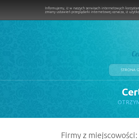
Informujemy, iż w naszych serwisach internetowych korzystam
zmiany ustawień przeglądarki internetowej oznacza, iż użytko
Ce
STRONA 
Cer
LOGII W PROCESIE
OTRZYM
Firmy z miejscowości