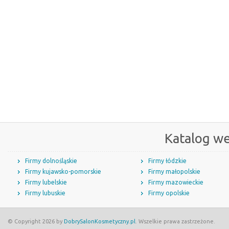
Katalog w
Firmy dolnośląskie
Firmy łódzkie
Firmy kujawsko-pomorskie
Firmy małopolskie
Firmy lubelskie
Firmy mazowieckie
Firmy lubuskie
Firmy opolskie
© Copyright 2026 by
DobrySalonKosmetyczny.pl
. Wszelkie prawa zastrzeżone.