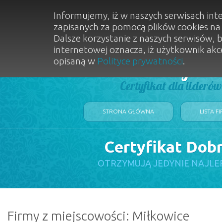
Informujemy, iż w naszych serwisach int
zapisanych za pomocą plików cookies n
Dalsze korzystanie z naszych serwisów, 
internetowej oznacza, iż użytkownik akc
opisaną w
Polityce prywatności
.
Dobry Sal
Certyfikat dla lideró
STRONA GŁÓWNA
LISTA F
Certyfikat Dob
OTRZYMUJĄ JEDYNIE NAJLE
Firmy z miejscowości: Miłkowice