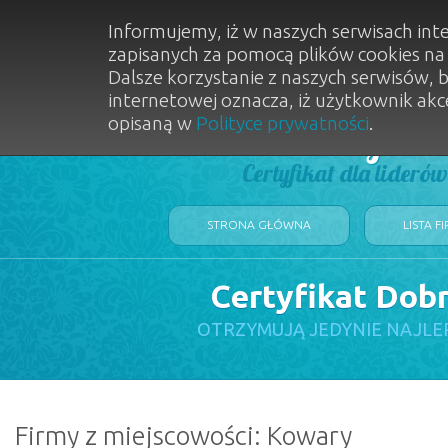
Informujemy, iż w naszych serwisach int
zapisanych za pomocą plików cookies n
Dalsze korzystanie z naszych serwisów, 
internetowej oznacza, iż użytkownik akc
opisaną w
Polityce prywatności
.
Dobry Sal
Certyfikat dla lideró
STRONA GŁÓWNA
LISTA F
Certyfikat Dob
OTRZYMUJĄ JEDYNIE NAJLE
Firmy z miejscowości: Kowary